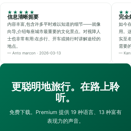
★★★★★
★★
信息清晰扼要
完全兼
内容丰富,包含许多平时难以知道的细节——就像
如今在
向导,介绍每座城市最重要的文化景点。对视障人
用。这
士也非常有用:在步行、开车或骑行时讲解途经的
实至
地点。
需要
— Anto marcon · 2026-03-13
— Kans
更聪明地旅行。在路上聆
听。
免费下载。Premium 提供 19 种语言、13 种富有
表现力的声音。