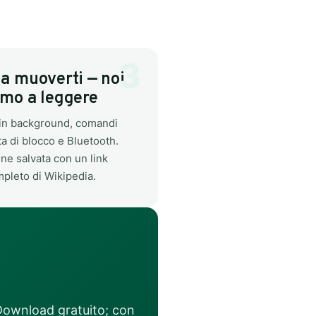
a muoverti — noi
amo a leggere
in background, comandi
a di blocco e Bluetooth.
ene salvata con un link
ompleto di Wikipedia.
 Download gratuito; con