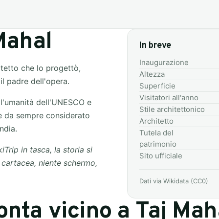
Mahal
In breve
Inaugurazione
tetto che lo progettò,
Altezza
l padre dell'opera.
Superficie
Visitatori all'anno
ll'umanità dell'UNESCO e
Stile architettonico
 è da sempre considerato
Architetto
ndia.
Tutela del
patrimonio
ip in tasca, la storia si
Sito ufficiale
a cartacea, niente schermo,
Dati via Wikidata (CC0)
onta vicino a Taj Mah