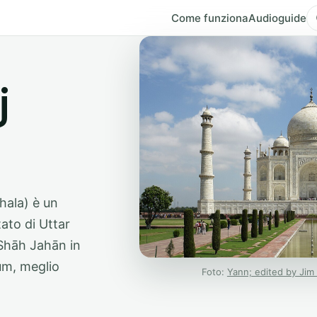
Come funziona
Audioguide
j
tato di Uttar
 Shāh Jahān in
um, meglio
Foto:
Yann; edited by Jim