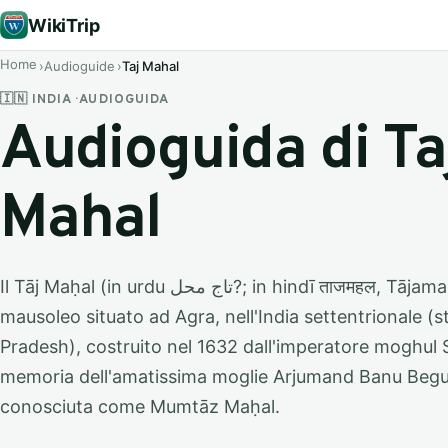
WikiTrip
Home
Audioguide
Taj Mahal
🇮🇳 INDIA · AUDIOGUIDA
Audioguida di Ta
Mahal
Il Tāj Maḥal (in urdu تاج محل‎?; in hindī ताजमहल, Tājamahala) è un
mausoleo situato ad Agra, nell'India settentrionale (s
Pradesh), costruito nel 1632 dall'imperatore moghul
memoria dell'amatissima moglie Arjumand Banu Beg
conosciuta come Mumtāz Maḥal.