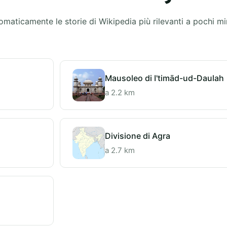
omaticamente le storie di Wikipedia più rilevanti a pochi m
Mausoleo di I'timād-ud-Daulah
a 2.2 km
Divisione di Agra
a 2.7 km