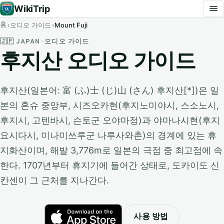
WikiTrip
홈
오디오 가이드
Mount Fuji
🇯🇵 JAPAN · 오디오 가이드
후지산 오디오 가이드
후지산(일본어: 富 (ふ)士 (じ)山 (さん) 후지산[*])은 일
본의 혼슈 중앙부, 시즈오카현(후지노미야시, 스소노시,
후지시, 고텐바시, 슨토군 오야마정)과 야마나시현(후지
요시다시, 미나미쓰루군 나루사와촌)의 경계에 있는 휴
지화산이며, 해발 3,776m로 일본의 극점 중 최고점에 속
한다. 1707년부터 휴지기에 들어간 상태로, 도카이도 신
칸센이 그 근처를 지나간다.
사용 방법