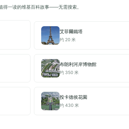
钟范围内最值得一读的维基百科故事——无需搜索。
艾菲爾鐵塔
约 20 米
布朗利河岸博物館
约 350 米
投卡德侯花園
约 430 米