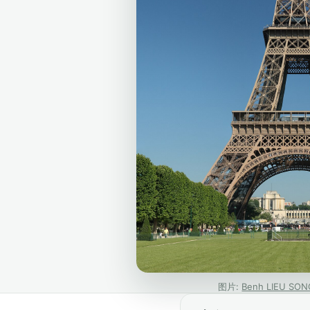
图片:
Benh LIEU SON