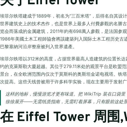
关于Eiffel Tower
埃菲尔铁塔建成于1889年，初名为“三百米塔”，后得名自其设
世界建筑史上的技术杰作，也是世界上最多人付費參觀的名勝古跡
览会而落成的金属建筑，2011年約有698萬人參觀，是法国参
1986年美國土木工程師協會將該建築列入国际土木工程历史古迹
巴黎塞納河沿岸整座被列入世界遺產。
埃菲尔铁塔以312米的高度，占据世界最高人造建筑的位置长达四
约的克萊斯勒大廈超越。其位于279.11米处的观景平台是欧盟
景台，在全欧洲范围内仅次于莫斯科的奥斯坦金诺电视塔。铁塔
次提高。这些天线曾被用于许多科学实验，现在主要用于发射广
这样的地标，慢慢游览才更有味道。把 WikiTrip 装在口
徐徐展开——无需纸质指南，无需盯着屏幕，只有眼前这处
在 Eiffel Tower 