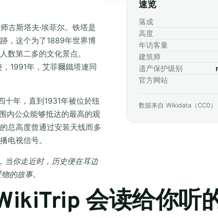
速览
落成
计师古斯塔夫·埃菲尔。铁塔是
高度
，这个为了1889年世界博
年访客量
观人数第二多的文化景点。
建筑师
，1991年，艾菲爾鐵塔連同
遗产保护级别
官方网站
十年，直到1931年被位於纽
数据来自 Wikidata（CC0）
范围内公众能够抵达的最高的观
的总高度曾通过安装天线而多
播电视信号。
袋里，当你走近时，历史便在耳边
景物的故事。
周围,WikiTrip 会读给你