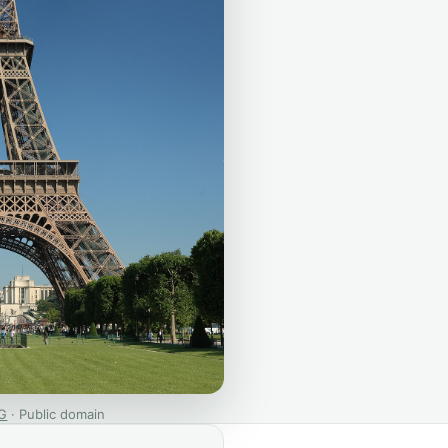
G
· Public domain