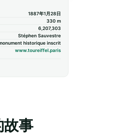
1887年1月28日
330 m
6,207,303
Stéphen Sauvestre
monument historique inscrit
www.toureiffel.paris
听的故事